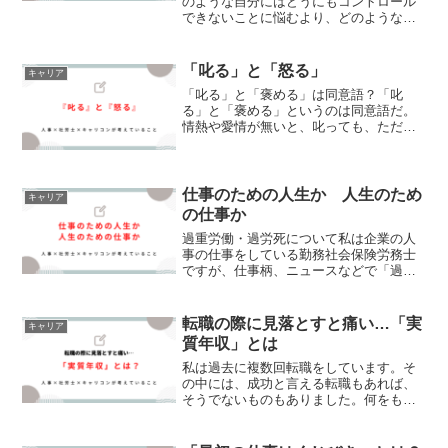
のような自分にはどうにもコントロール
できないことに悩むより、どのような心
構えで準備をしておけばよいのか、につ
いて述べます。
「叱る」と「怒る」
キャリア
「叱る」と「褒める」は同意語？「叱
る」と「褒める」というのは同意語だ。
情熱や愛情が無いと、叱っても、ただ怒
られているというとらえ方をする。- 野
村克也 -私の好きなことばの一つです。
仕事上、またはプライベートで自分が叱
るとき、または、自分が...
仕事のための人生か 人生のため
キャリア
の仕事か
過重労働・過労死について私は企業の人
事の仕事をしている勤務社会保険労務士
ですが、仕事柄、ニュースなどで「過重
労働」や「過労死」という言葉を耳にす
ると、敏感に反応してしまいます。過重
労働や・過労死、というテーマで、絶対
転職の際に見落とすと痛い…「実
キャリア
に忘れてはいけないのが、...
質年収」とは
私は過去に複数回転職をしています。そ
の中には、成功と言える転職もあれば、
そうでないものもありました。何をもっ
て転職を成功とするか失敗とするか、い
ろいろな物差しや考え方があると思いま
すが、その一つに挙げられるものとし