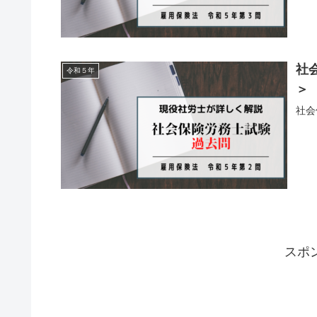
社
令和５年
＞
社会
スポ