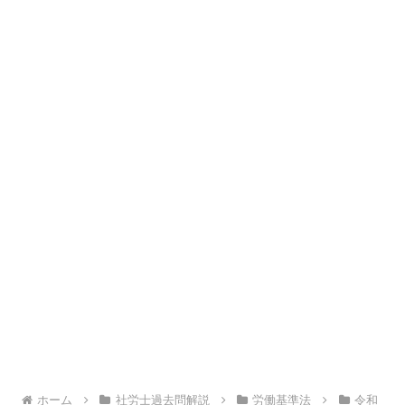
ホーム
社労士過去問解説
労働基準法
令和