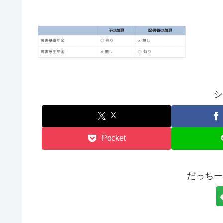
シ
X
Pocket
だっちー