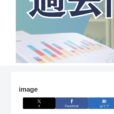
image
X
Facebook
はてブ